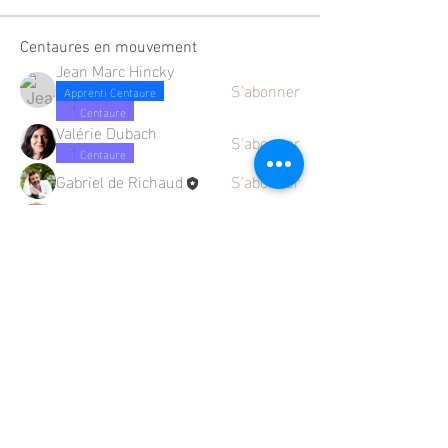
Centaures en mouvement
Jean Marc Hincky
S'abonner
Apprenti Centaure
Centaure
Valérie Dubach
S'abonner
Centaure
Gabriel de Richaud
S'abonner
anne.schaffhauser
S'abonner
Centaure
mariedechalus
S'abonner
Centaure
Voir tous les Centaures en mouvement
(13)
Mentions légales