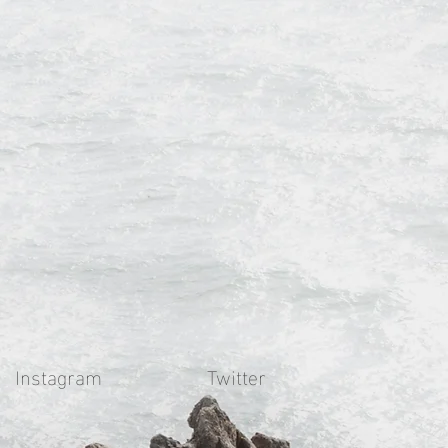
Instagram
Twitter