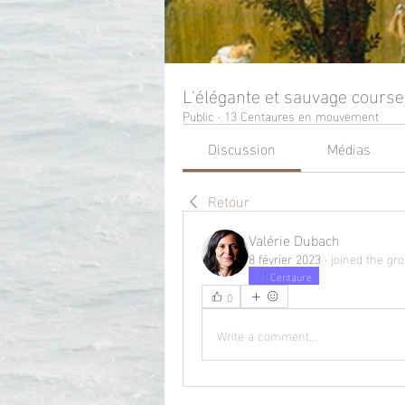
L'élégante et sauvage cours
Public
·
13 Centaures en mouvement
Discussion
Médias
Retour
Valérie Dubach
8 février 2023
·
joined the gro
Centaure
0
Write a comment...