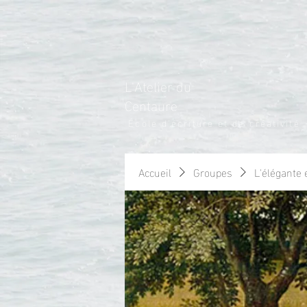
L'Atelier du
Centaure
École d'écriture et de créativité
Accueil
Groupes
L'élégante