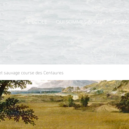
L'ÉCOLE
QUI SOMMES-NOUS ?
COACH
 et sauvage course des Centaures