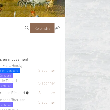
Rejoindre
es en mouvement
n Marc Hincky
S'abonner
renti Centaure
Centaure
érie Dubach
S'abonner
Centaure
riel de Richaud
S'abonner
e.schaffhauser
S'abonner
Centaure
iedechalus