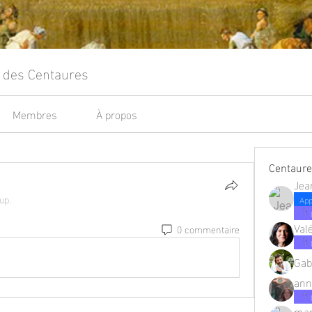
e des Centaures
Membres
À propos
Centaur
Jea
up.
App
Val
0 commentaire
Gab
ann
mar