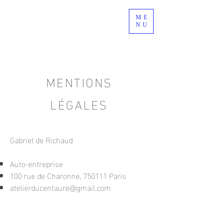
L'Atelier du
ME
NU
Centaure
École d'écriture et de créativité
MENTIONS
LÉGALES
Gabriel de Richaud
Auto-entreprise
100 rue de Charonne, 750111
Paris
atelierducentaure@gmail.com