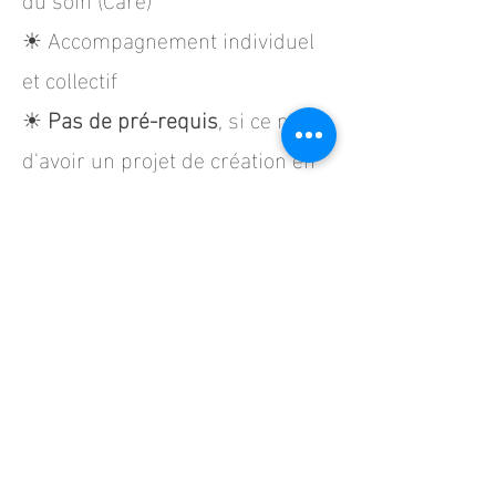
☀︎ Accompagnement individuel
et collectif
☀︎
Pas de pré-requis
, si ce n'est
d'avoir un projet de création en
cours, même si c'est son
premier.
Tarifs
--> 350 €
VIENS AVEC NOUS !