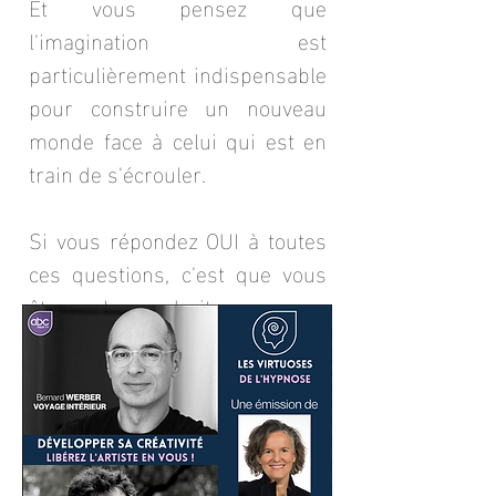
Et vous pensez que
l'imagination est
particulièrement indispensable
pour construire un nouveau
monde face à celui qui est en
train de s'écrouler.
Si vous répondez OUI à toutes
ces questions, c'est que vous
êtes au bon endroit.
La bienvenue Centaure !