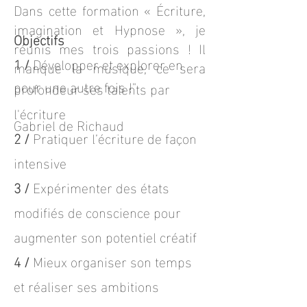
Dans cette formation « Écriture,
imagination et Hypnose », je
Objectifs
réunis mes trois passions ! Il
1 /
Développer et explorer en
manque la musique, ce sera
pour une autre fois !"
profondeur ses talents par
l'écriture
Gabriel de Richaud
2 /
Pratiquer l’écriture de façon
intensive
3 /
Expérimenter des états
modifiés de conscience pour
augmenter son potentiel créatif
4 /
Mieux organiser son temps
et réaliser ses ambitions