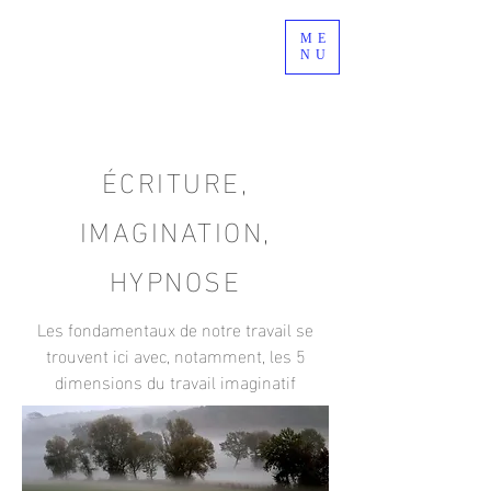
L'Atelier du
ME
NU
Centaure
École d'écriture et de créativité
ÉCRITURE,
IMAGINATION,
HYPNOSE
Les fondamentaux de notre travail se
trouvent ici avec, notamment, les 5
dimensions du travail imaginatif